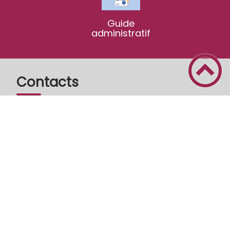
Guide
administratif
Contacts
Voir le carnet complet
SIVOS St Exupéry
20 Chemin du Noizeret
71390
ST BOIL
Envoyer un email
52 00 44 58 30
PLUS D'INFOS